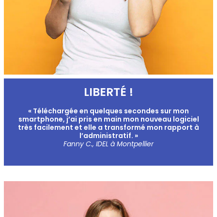
LIBERTÉ !
« Téléchargée en quelques secondes sur mon
smartphone, j’ai pris en main mon nouveau logiciel
très facilement et elle a transformé mon rapport à
l’administratif. »
Fanny C., IDEL à Montpellier