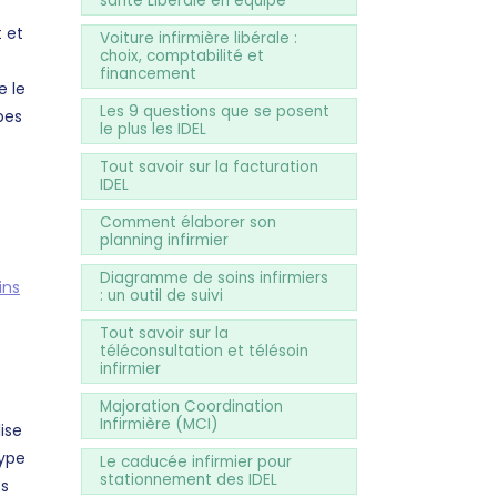
santé Libérale en équipe
 et
Voiture infirmière libérale :
choix, comptabilité et
financement
e le
Les 9 questions que se posent
pes
le plus les IDEL
Tout savoir sur la facturation
IDEL
Comment élaborer son
planning infirmier
Diagramme de soins infirmiers
ins
: un outil de suivi
Tout savoir sur la
téléconsultation et télésoin
infirmier
Majoration Coordination
Infirmière (MCI)
ise
type
Le caducée infirmier pour
stationnement des IDEL
es