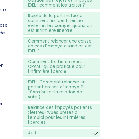
Gestion des rejets et impayés
IDEL : comment les traiter ?
rte
Rejets de la part mutuelle :
comment les identifier, les
pose
éviter et les corriger quand on
est infirmière libérale
 de
Comment relancer une caisse
en cas d’impayé quand on est
IDEL ?
Comment traiter un rejet
on,
CPAM : guide pratique pour
l’infirmière libérale
IDEL : Comment relancer un
patient en cas d’impayé ?
(Sans briser la relation de
soins)
er
Relance des impayés patients
: lettres-types prêtes à
l’emploi pour les infirmières
libérales
Adri