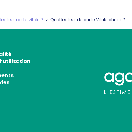
lecteur carte vitale ?
>
Quel lecteur de carte Vitale choisir ?
alité
’utilisation
ments
kies