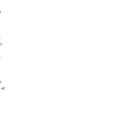
t
s
Et
.
s
 et