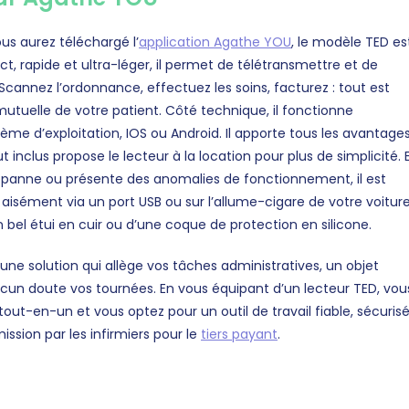
s aurez téléchargé l’
application Agathe YOU
, le modèle TED es
ct, rapide et ultra-léger, il permet de télétransmettre et de
Scannez l’ordonnance, effectuez les soins, facturez : tout est
utuelle de votre patient. Côté technique, il fonctionne
me d’exploitation, IOS ou Android. Il apporte tous les avantage
t inclus propose le lecteur à la location pour plus de simplicité. 
n panne ou présente des anomalies de fonctionnement, il est
 aisément via un port USB ou sur l’allume-cigare de votre voiture
 bel étui en cuir ou d’une coque de protection en silicone.
ne solution qui allège vos tâches administratives, un objet
ucun doute vos tournées. En vous équipant d’un lecteur TED, vou
tout-en-un et vous optez pour un outil de travail fiable, sécurisé
ission par les infirmiers pour le
tiers payant
.