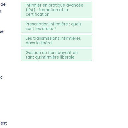
 de
Infirmier en pratique avancée
(IPA) : formation et la
t
certification
Prescription infirmière : quels
sont les droits ?
ue
Les transmissions infirmières
dans le libéral
Gestion du tiers payant en
tant qu’infirmière libérale
ec
 est