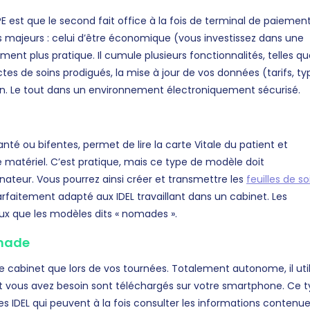
 est que le second fait office à la fois de terminal de paiement
s majeurs : celui d’être économique (vous investissez dans une
nt plus pratique. Il cumule plusieurs fonctionnalités, telles qu
tes de soins prodigués, la mise à jour de vos données (tarifs, ty
ation. Le tout dans un environnement électroniquement sécurisé.
nté ou bifentes, permet de lire la carte Vitale du patient et
matériel. C’est pratique, mais ce type de modèle doit
ateur. Vous pourrez ainsi créer et transmettre les
feuilles de so
arfaitement adapté aux IDEL travaillant dans un cabinet. Les
ux que les modèles dits « nomades ».
omade
re cabinet que lors de vos tournées. Totalement autonome, il util
ont vous avez besoin sont téléchargés sur votre smartphone. Ce 
s IDEL qui peuvent à la fois consulter les informations contenu