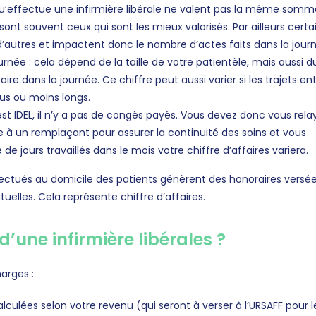
 qu’effectue une infirmière libérale ne valent pas la même somm
nt souvent ceux qui sont les mieux valorisés. Par ailleurs certa
autres et impactent donc le nombre d’actes faits dans la jour
rnée : cela dépend de la taille de votre patientèle, mais aussi d
re dans la journée. Ce chiffre peut aussi varier si les trajets en
lus ou moins longs.
st IDEL, il n’y a pas de congés payés. Vous devez donc vous rela
e à un remplaçant pour assurer la continuité des soins et vous
de jours travaillés dans le mois votre chiffre d’affaires variera.
ctués au domicile des patients génèrent des honoraires versé
uelles. Cela représente chiffre d’affaires.
d’une infirmière libérales ?
harges :
alculées selon votre revenu (qui seront à verser à l’URSAFF pour l