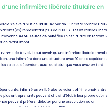
d’une infirmière libérale titulaire en
bérale s’élève à plus de
89 000€ par an
. Sur cette somme il fau
plaçants(es) représentant plus de 12 000€. Les infirmières libéra
 en moyenne
43 500 euros de bénéfice
(c’est-à-dire en retirant l
par an avant impôt.
hme de travail, il faut savoir qu’une infirmière libérale travaill
on, une infirmière dans une structure avec 10 ans d’expérienc
s les salaires dépendent aussi du statut que vous avez en tant
pendante, infirmières en libérales se voient offrir le choix entre
es plus entreprenants peuvent choisir d’établir leur propre cabin
udence peuvent préférer débuter par une association ou un