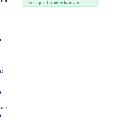
arer
tant qu’infirmière libérale
an
es
0
 son
e