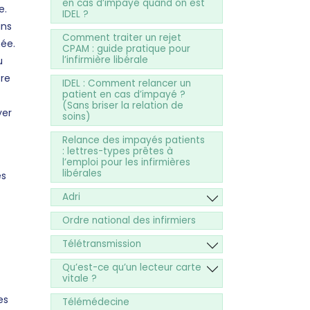
en cas d’impayé quand on est
e.
IDEL ?
ins
Comment traiter un rejet
née.
CPAM : guide pratique pour
l’infirmière libérale
u
tre
IDEL : Comment relancer un
patient en cas d’impayé ?
(Sans briser la relation de
yer
soins)
Relance des impayés patients
: lettres-types prêtes à
l’emploi pour les infirmières
libérales
es
Adri
Ordre national des infirmiers
Télétransmission
Qu’est-ce qu’un lecteur carte
vitale ?
es
Télémédecine