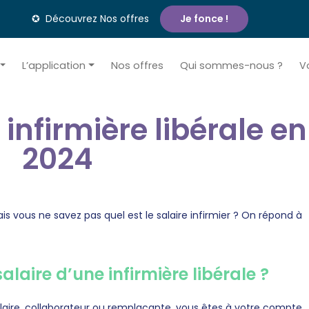
✪ Découvrez Nos offres
Je fonce !
L’application
Nos offres
Qui sommes-nous ?
V
 infirmière libérale en
2024
ais vous ne savez pas quel est le salaire infirmier ? On répond à
laire d’une infirmière libérale ?
itulaire, collaborateur ou remplaçante, vous êtes à votre compte.