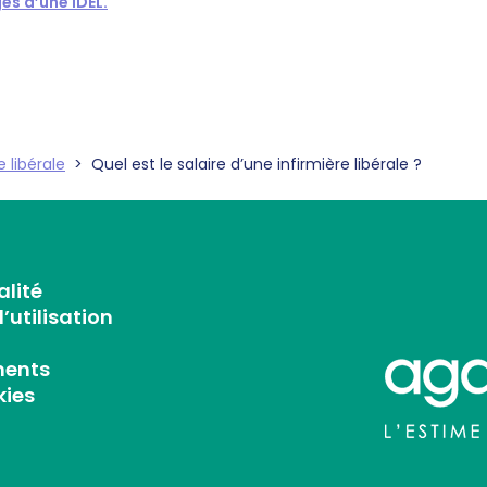
s d’une IDEL.
e libérale
>
Quel est le salaire d’une infirmière libérale ?
alité
’utilisation
ments
kies