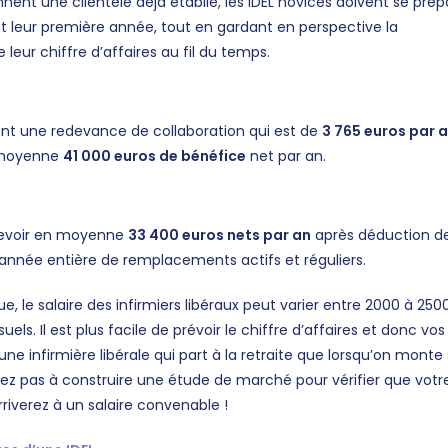
nnent une clientèle déjà établie, les IDEL novices doivent se prép
t leur première année, tout en gardant en perspective la
leur chiffre d’affaires au fil du temps.
rsent une redevance de collaboration qui est de
3 765 euros par 
n moyenne
41 000 euros de bénéfice
net par an.
evoir en moyenne
33 400 euros nets par an
après déduction d
e année entière de remplacements actifs et réguliers.
, le salaire des infirmiers libéraux peut varier entre 2000 à 250
ls. Il est plus facile de prévoir le chiffre d’affaires et donc vos
ne infirmière libérale qui part à la retraite que lorsqu’on monte
tez pas à construire une étude de marché pour vérifier que votr
arriverez à un salaire convenable !