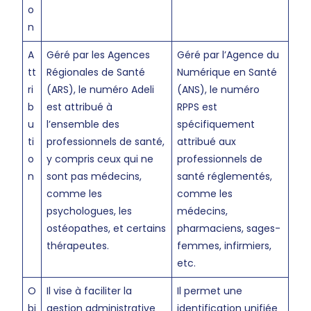
o
n
A
Géré par les Agences
Géré par l’Agence du
tt
Régionales de Santé
Numérique en Santé
ri
(ARS), le numéro Adeli
(ANS), le numéro
b
est attribué à
RPPS est
u
l’ensemble des
spécifiquement
ti
professionnels de santé,
attribué aux
o
y compris ceux qui ne
professionnels de
n
sont pas médecins,
santé réglementés,
comme les
comme les
psychologues, les
médecins,
ostéopathes, et certains
pharmaciens, sages-
thérapeutes.
femmes, infirmiers,
etc.
O
Il vise à faciliter la
Il permet une
bj
gestion administrative
identification unifiée